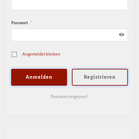
Passwort
*
Ange­meldet bleiben
Regi­strieren
Passwort vergessen?
Alternative: