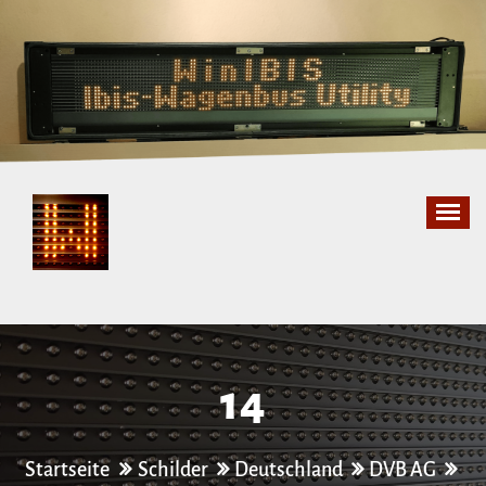
Zum
Inhalt
springen
14
Startseite
Schilder
Deutschland
DVB AG