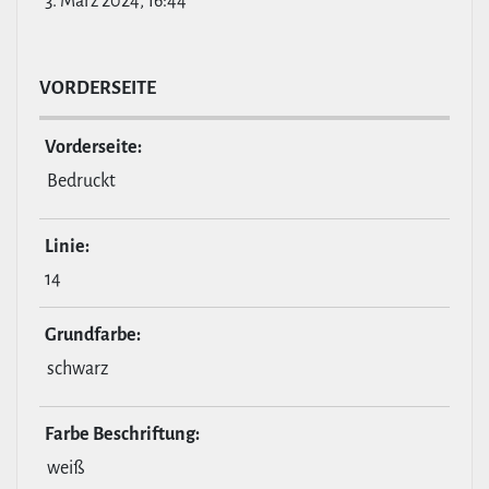
3. März 2024, 16:44
VOR­DER­SEITE
Vor­der­seite:
Bedruckt
Linie:
14
Grund­farbe:
schwarz
Farbe Beschrif­tung:
weiß