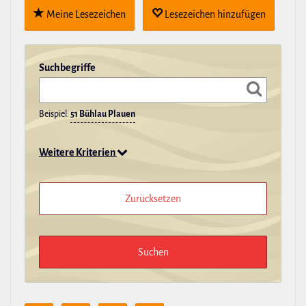
Meine Lese­zei­chen
Lese­zei­chen hin­zu­fügen
Such­be­griffe
Beispiel:
51 Bühlau Plauen
Weitere Kriterien