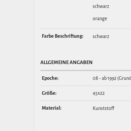
schwarz
orange
Farbe Beschrif­tung:
schwarz
ALL­GE­MEINE ANGABEN
Epoche:
08 - ab 1992 (Grund
Größe:
45x22
Material:
Kunststoff