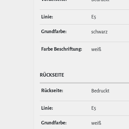
Linie:
E5
Grund­farbe:
schwarz
Farbe Beschrif­tung:
weiß
RÜCKSEITE
Rückseite:
Bedruckt
Linie:
E5
Grund­farbe:
weiß