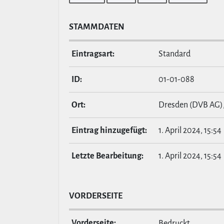
STAMM­DATEN
Ein­tragsart:
Standard
ID:
01-01-088
Ort:
Dresden (DVB AG)
Eintrag hin­zu­ge­fügt:
1. April 2024, 15:54
Letzte Bear­bei­tung:
1. April 2024, 15:54
VOR­DER­SEITE
Vor­der­seite:
Bedruckt