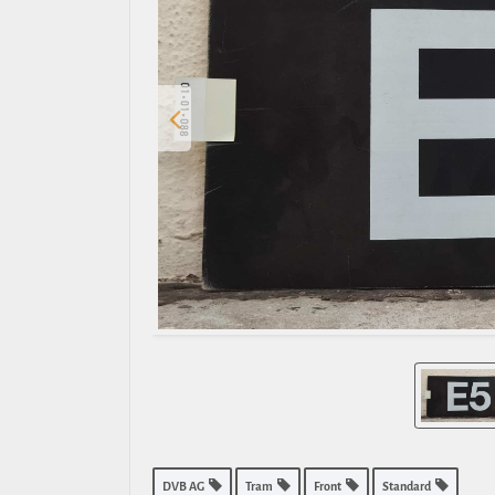
DVB AG
Tram
Front
Standard