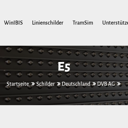
WinIBIS
Linienschilder
TramSim
Unterstütz
E5
Startseite
Schilder
Deutschland
DVB AG