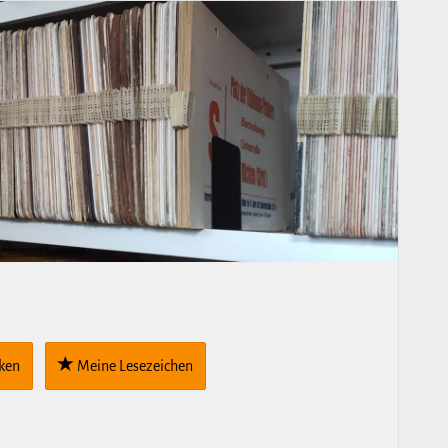
cken
Meine Lese­zei­chen