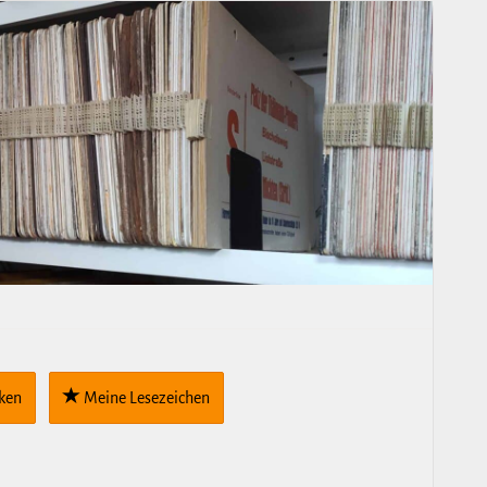
cken
Meine Lese­zei­chen