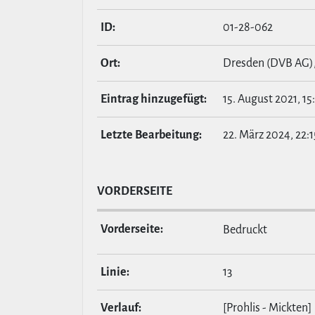
ID:
01-28-062
Ort:
Dresden (DVB AG)
Eintrag hin­zu­ge­fügt:
15. August 2021, 15
Letzte Bear­bei­tung:
22. März 2024, 22:1
VOR­DER­SEITE
Vor­der­seite:
Bedruckt
Linie:
13
Verlauf:
[Prohlis - Mickten]