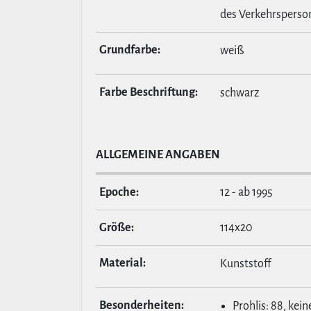
des Verkehrsperso
Grund­farbe:
weiß
Farbe Beschrif­tung:
schwarz
ALL­GE­MEINE ANGABEN
Epoche:
12 - ab 1995
Größe:
114x20
Material:
Kunststoff
Beson­der­heiten:
Prohlis: 88, kein