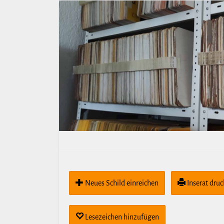
Neues Schild ein­rei­chen
Inserat dru
Lese­zei­chen hin­zu­fügen