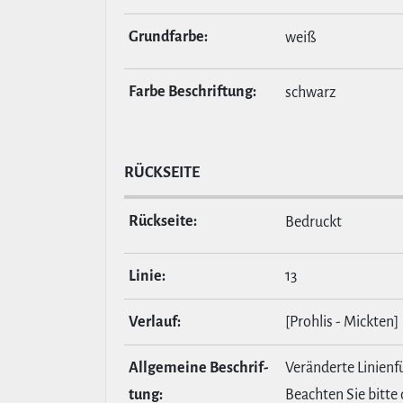
Grund­farbe:
weiß
Farbe Beschrif­tung:
schwarz
RÜCKSEITE
Rückseite:
Bedruckt
Linie:
13
Verlauf:
[Prohlis - Mickten]
All­ge­meine Beschrif­
Veränderte Linien
tung:
Beachten Sie bitte