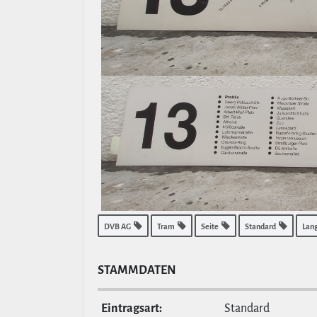
DVB AG
Tram
Seite
Standard
Lan
STAMM­DATEN
Ein­tragsart:
Standard