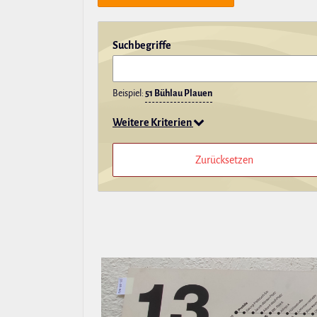
Such­be­griffe
Beispiel:
51 Bühlau Plauen
Weitere Kriterien