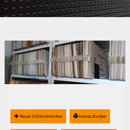
Abzweig nach
Hellerau –
Südvorstadt
Neues Schild ein­rei­chen
Inserat drucken