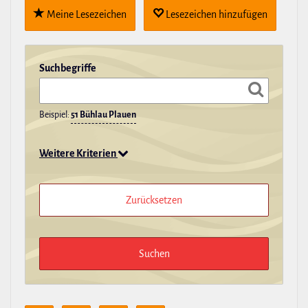
Meine Lese­zei­chen
Lese­zei­chen hin­zu­fügen
Such­be­griffe
Beispiel:
51 Bühlau Plauen
Weitere Kriterien