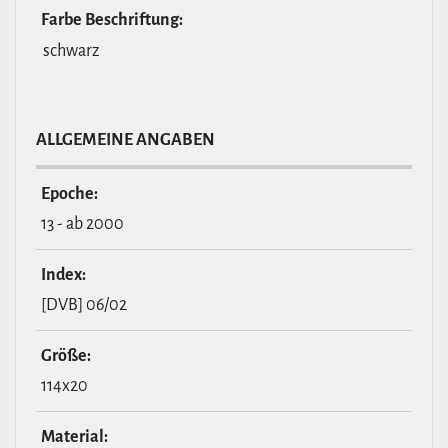
Farbe Beschrif­tung:
schwarz
ALL­GE­MEINE ANGABEN
Epoche:
13 - ab 2000
Index:
[DVB] 06/02
Größe:
114x20
Material: