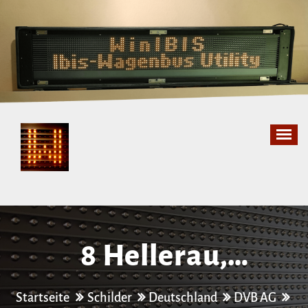
Zum
Inhalt
springen
8 Hellerau,
Kiefernweg –
Startseite
Schilder
Deutschland
DVB AG