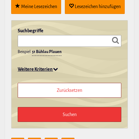
Meine Lese­zei­chen
Lese­zei­chen hin­zu­fügen
Such­be­griffe
Beispiel:
51 Bühlau Plauen
Weitere Kriterien