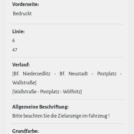
Vor­der­seite:
Bedruckt
Linie:
6
47
Verlauf:
[Bf. Niedersedlitz - Bf. Neustadt - Postplatz -
Wallstraße]
[Wallstraße - Postplatz - Wölfnitz]
All­ge­meine Beschrif­tung:
Bitte beachten Sie die Zielanzeige im Fahrzeug !
Grund­farbe: