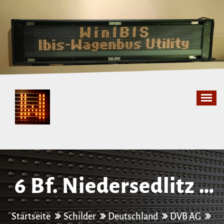
Zum
Inhalt
springen
6 Bf. Niedersedlitz –
Bf. Neustadt –
Startseite
Schilder
Deutschland
DVB AG