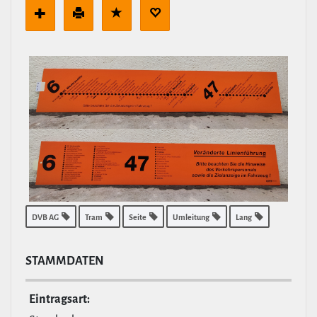
DVB AG
Tram
Seite
Umleitung
Lang
STAMM­DATEN
Ein­tragsart: