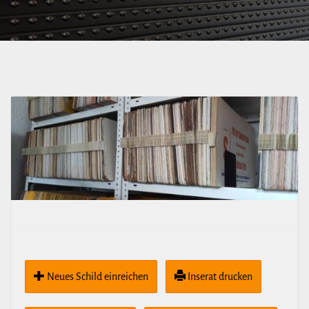
Postplatz –
Wallstraße 47
Wallstraße –
Postplatz – Wölfnitz
Neues Schild ein­rei­chen
Inserat drucken