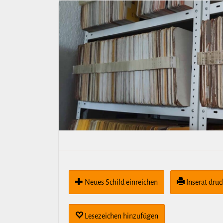
Neues Schild ein­rei­chen
Inserat dru
Lese­zei­chen hin­zu­fügen