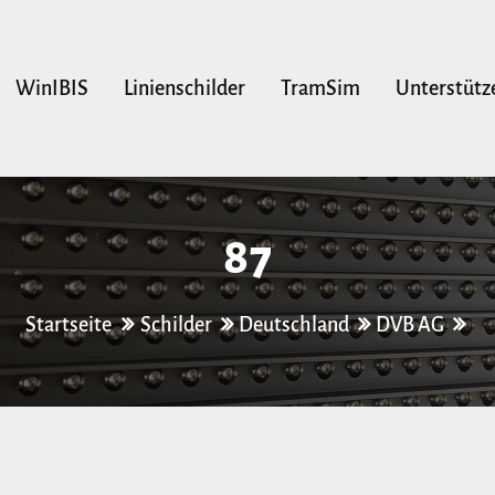
WinIBIS
Linienschilder
TramSim
Unterstütz
87
Startseite
Schilder
Deutschland
DVB AG