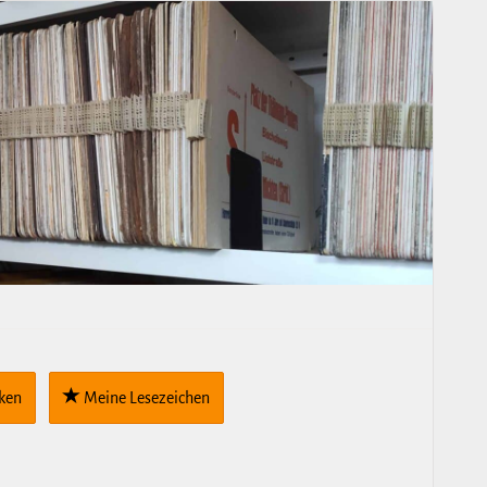
cken
Meine Lese­zei­chen