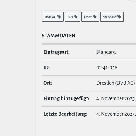
DVB AG
Bus
Front
Standard
STAMM­DATEN
Ein­tragsart:
Standard
ID:
01-41-058
Ort:
Dresden (DVB AG)
Eintrag hin­zu­ge­fügt:
4. November 2025, 
Letzte Bear­bei­tung:
4. November 2025, 