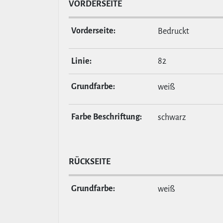
VOR­DER­SEITE
Vor­der­seite:
Bedruckt
Linie:
82
Grund­farbe:
weiß
Farbe Beschrif­tung:
schwarz
RÜCKSEITE
Grund­farbe:
weiß