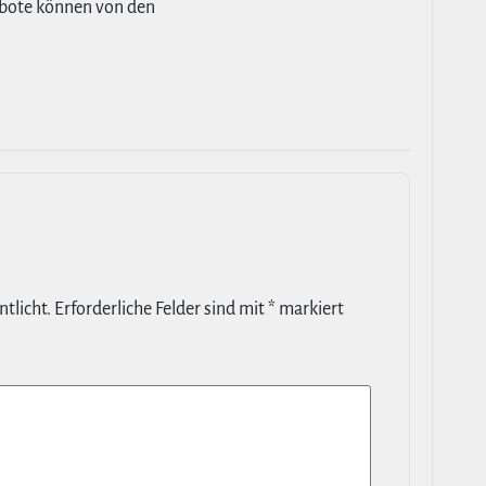
ebote können von den
t­licht.
Erfor­der­liche Felder sind mit
*
markiert