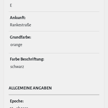
E
Ankunft:
Rankestraße
Grund­farbe:
orange
Farbe Beschrif­tung:
schwarz
ALL­GE­MEINE ANGABEN
Epoche: