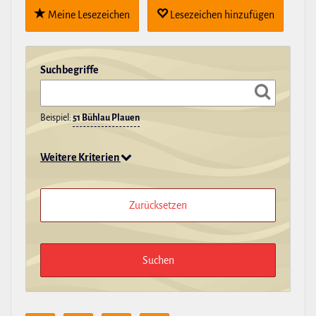
Meine Lese­zei­chen
Lese­zei­chen hin­zu­fügen
Such­be­griffe
Beispiel:
51 Bühlau Plauen
Weitere Kriterien