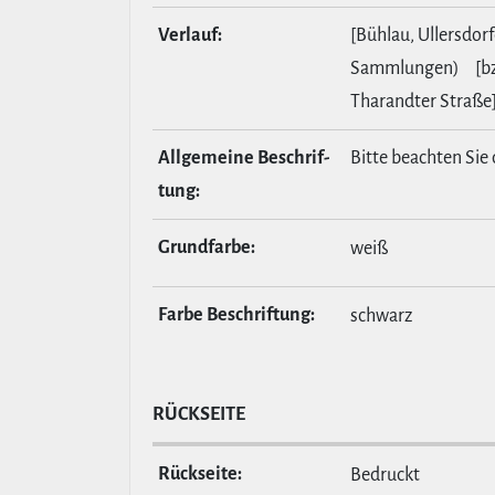
Verlauf:
[Bühlau, Ullersdorf
Sammlungen) [bz
Tharandter Straße
All­ge­meine Beschrif­
Bitte beachten Sie 
tung:
Grund­farbe:
weiß
Farbe Beschrif­tung:
schwarz
RÜCKSEITE
Rückseite:
Bedruckt