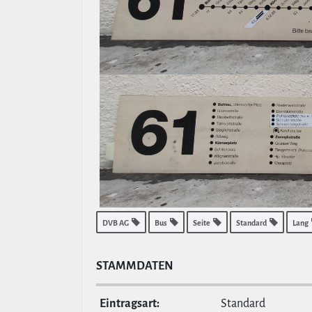
DVB AG
Bus
Seite
Standard
Lang
STAMM­DATEN
Ein­tragsart:
Standard