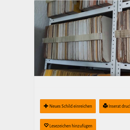
Neues Schild ein­rei­chen
Inserat dru
Lese­zei­chen hin­zu­fügen