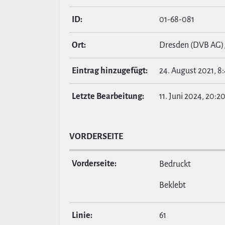
ID:
01-68-081
Ort:
Dresden (DVB AG)
Eintrag hin­zu­ge­fügt:
24. August 2021, 8
Letzte Bear­bei­tung:
11. Juni 2024, 20:2
VOR­DER­SEITE
Vor­der­seite:
Bedruckt
Beklebt
Linie:
61