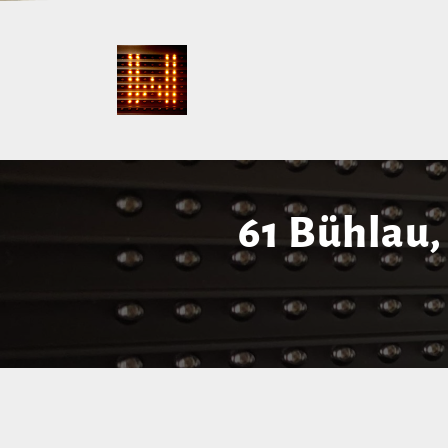
61 Bühlau,
Pohlandpla
Karcherallee 