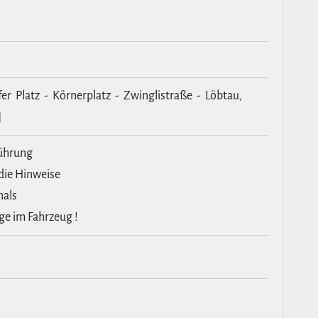
fer Platz - Körnerplatz - Zwinglistraße - Löbtau,
]
führung
 die Hinweise
nals
ge im Fahrzeug !