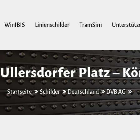
WinIBIS
Linienschilder
TramSim
Unterstütz
 Ullersdorfer Platz – Kö
tz (Technische Sammlun
Startseite
Schilder
Deutschland
DVB AG
– Zwinglistraße – Löbt
Straße