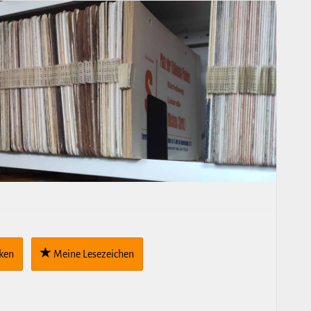
cken
Meine Lese­zei­chen