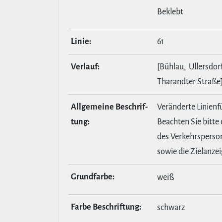
Beklebt
Linie:
61
Verlauf:
[Bühlau, Ullersdor
Tharandter Straße
All­ge­meine Beschrif­
Veränderte Linien
tung:
Beachten Sie bitte
des Verkehrsperso
sowie die Zielanzei
Grund­farbe:
weiß
Farbe Beschrif­tung:
schwarz