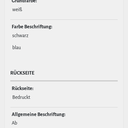
Grund­farbe:
weiß
Farbe Beschrif­tung:
schwarz
blau
RÜCKSEITE
Rückseite:
Bedruckt
All­ge­meine Beschrif­tung:
Ab