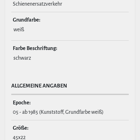
Schienenersatzverkehr
Grund­farbe:
weiß
Farbe Beschrif­tung:
schwarz
ALL­GE­MEINE ANGABEN
Epoche:
05 - ab 1985 (Kunststoff, Grundfarbe weiß)
Größe:
45x22