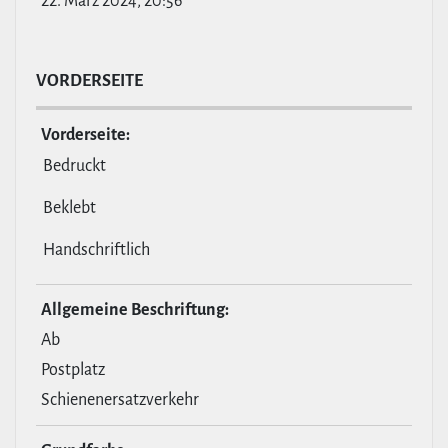
22. März 2024, 20:56
VOR­DER­SEITE
Vor­der­seite:
Bedruckt
Beklebt
Handschriftlich
All­ge­meine Beschrif­tung:
Ab
Postplatz
Schienenersatzverkehr