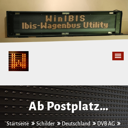
Zum
Inhalt
springen
Ab Postplatz
Schienenersatzverkeh
Startseite
Schilder
Deutschland
DVB AG