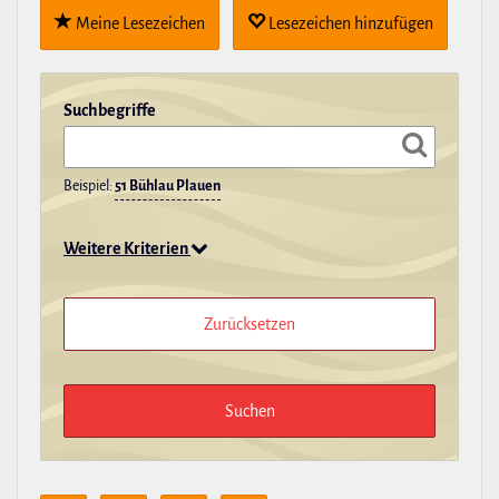
Meine Lese­zei­chen
Lese­zei­chen hin­zu­fügen
Such­be­griffe
Beispiel:
51 Bühlau Plauen
Weitere Kriterien