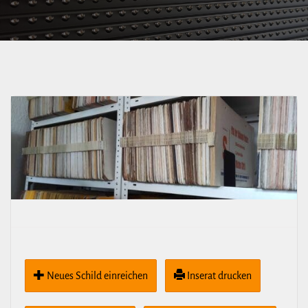
Pioniere – Mickten
(Strbf.)
Neues Schild ein­rei­chen
Inserat drucken