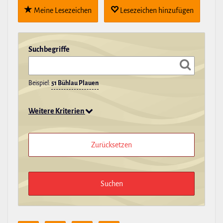
Meine Lese­zei­chen
Lese­zei­chen hin­zu­fügen
Such­be­griffe
Beispiel:
51 Bühlau Plauen
Weitere Kriterien