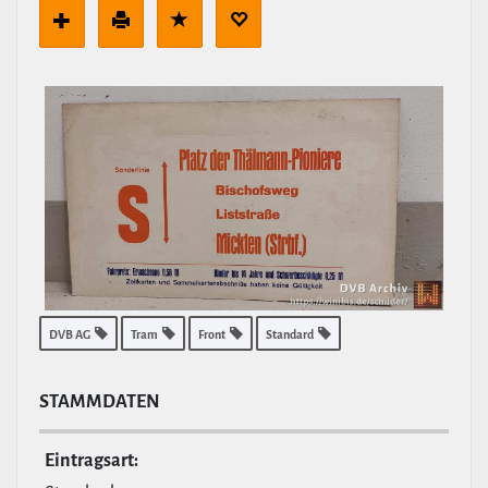
DVB AG
Tram
Front
Standard
STAMM­DATEN
Ein­tragsart: