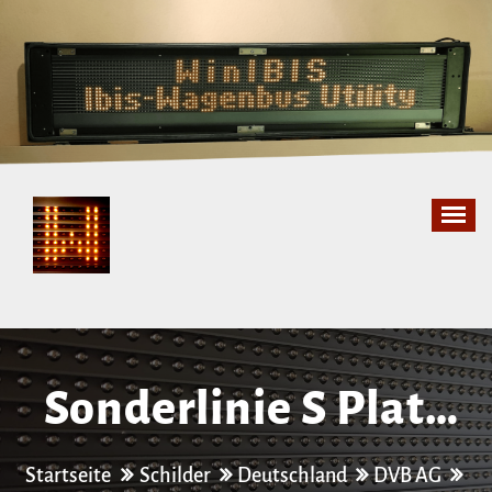
Zum
Inhalt
springen
Sonderlinie S Platz
der Thälmann-​
Startseite
Schilder
Deutschland
DVB AG