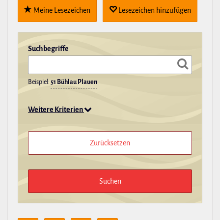
Meine Lese­zei­chen
Lese­zei­chen hin­zu­fügen
Such­be­griffe
Beispiel:
51 Bühlau Plauen
Weitere Kriterien