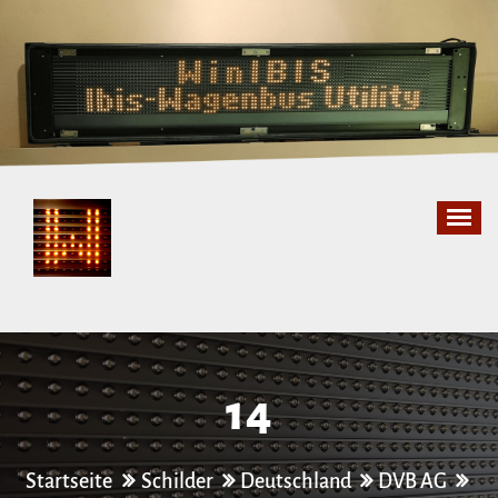
Zum
Inhalt
springen
14
Startseite
Schilder
Deutschland
DVB AG