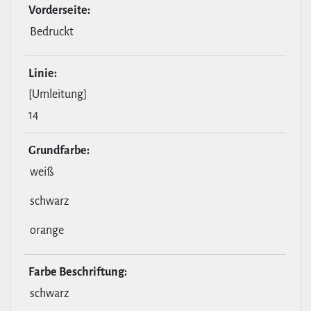
Vor­der­seite:
Bedruckt
Linie:
[Umleitung]
14
Grund­farbe:
weiß
schwarz
orange
Farbe Beschrif­tung:
schwarz