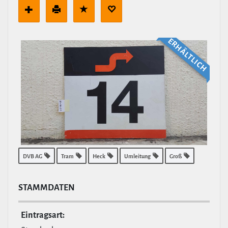
ERHÄLT­LICH
DVB AG
Tram
Heck
Umleitung
Groß
STAMM­DATEN
Ein­tragsart: