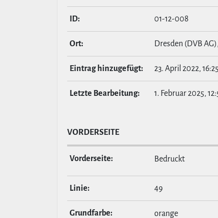
ID:
01-12-008
Ort:
Dresden (DVB AG)
Eintrag hin­zu­ge­fügt:
23. April 2022, 16:2
Letzte Bear­bei­tung:
1. Februar 2025, 12
VOR­DER­SEITE
Vor­der­seite:
Bedruckt
Linie:
49
Grund­farbe:
orange