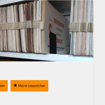
cken
Meine Lese­zei­chen