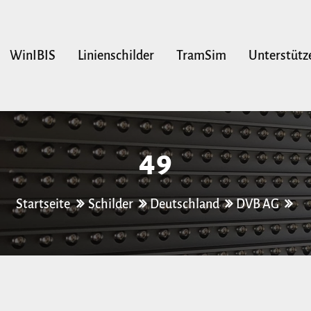
WinIBIS
Linienschilder
TramSim
Unterstütz
49
Startseite
Schilder
Deutschland
DVB AG