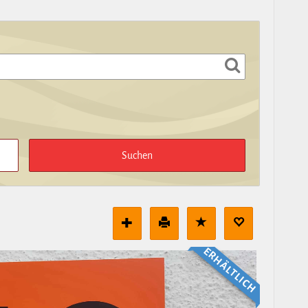
ERHÄLT­LICH