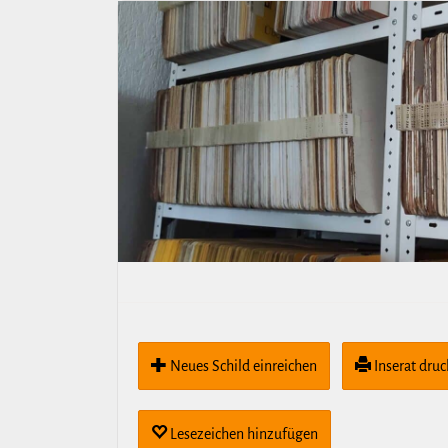
Neues Schild ein­rei­chen
Inserat dru
Lese­zei­chen hin­zu­fügen