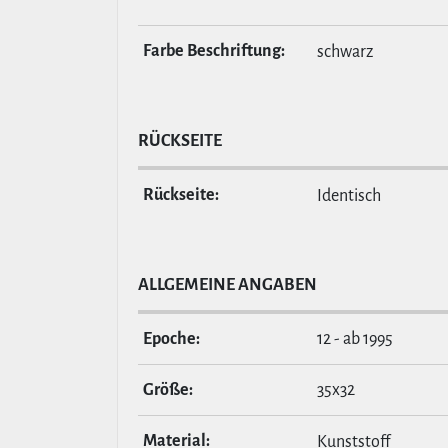
Farbe Beschrif­tung:
schwarz
RÜCKSEITE
Rückseite:
Identisch
ALL­GE­MEINE ANGABEN
Epoche:
12 - ab 1995
Größe:
35x32
Material:
Kunststoff