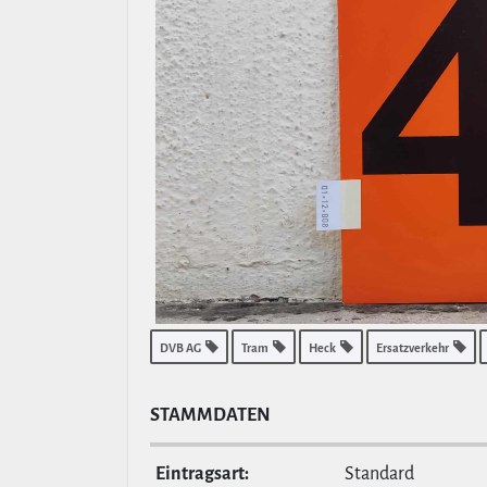
DVB AG
Tram
Heck
Ersatzverkehr
STAMM­DATEN
Ein­tragsart:
Standard