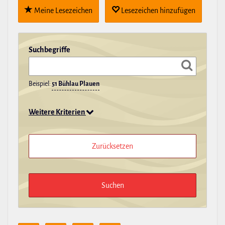
Meine Lese­zei­chen
Lese­zei­chen hin­zu­fügen
Such­be­griffe
Beispiel:
51 Bühlau Plauen
Weitere Kriterien