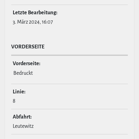
Letzte Bear­bei­tung:
3. März 2024, 16:07
VOR­DER­SEITE
Vor­der­seite:
Bedruckt
Linie:
8
Abfahrt:
Leutewitz