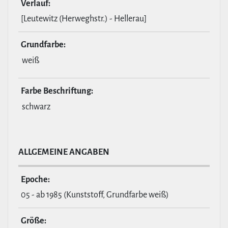
Verlauf:
[Leutewitz (Herweghstr.) - Hellerau]
Grund­farbe:
weiß
Farbe Beschrif­tung:
schwarz
ALL­GE­MEINE ANGABEN
Epoche:
05 - ab 1985 (Kunststoff, Grundfarbe weiß)
Größe: