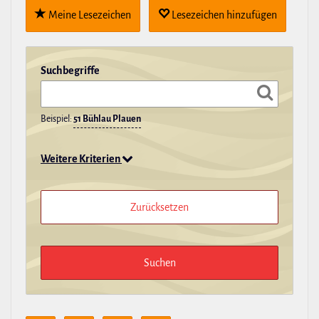
Meine Lese­zei­chen
Lese­zei­chen hin­zu­fügen
Such­be­griffe
Beispiel:
51 Bühlau Plauen
Weitere Kriterien