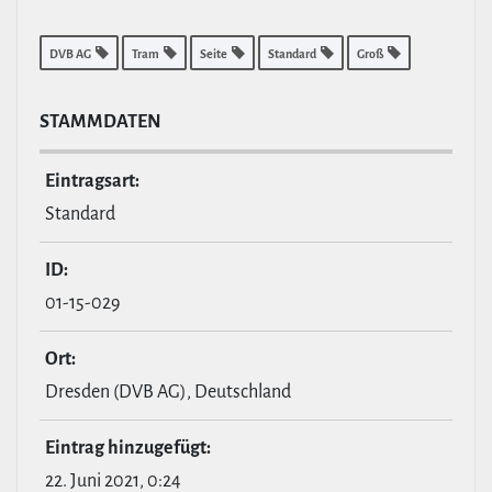
DVB AG
Tram
Seite
Standard
Groß
STAMM­DATEN
Ein­tragsart:
Standard
ID:
01-15-029
Ort:
Dresden (DVB AG), Deutschland
Eintrag hin­zu­ge­fügt:
22. Juni 2021, 0:24