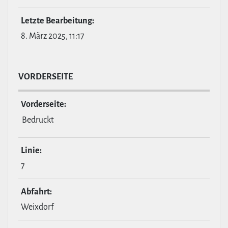
Letzte Bear­bei­tung:
8. März 2025, 11:17
VOR­DER­SEITE
Vor­der­seite:
Bedruckt
Linie:
7
Abfahrt:
Weixdorf