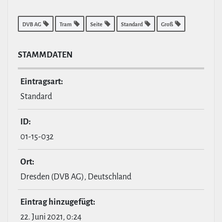
DVB AG
Tram
Seite
Standard
Groß
STAMM­DATEN
Ein­tragsart:
Standard
ID:
01-15-032
Ort:
Dresden (DVB AG), Deutschland
Eintrag hin­zu­ge­fügt:
22. Juni 2021, 0:24