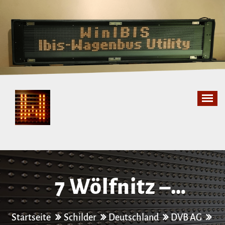
Zum
Inhalt
springen
7 Wölfnitz –
Weixdorf
Startseite
Schilder
Deutschland
DVB AG