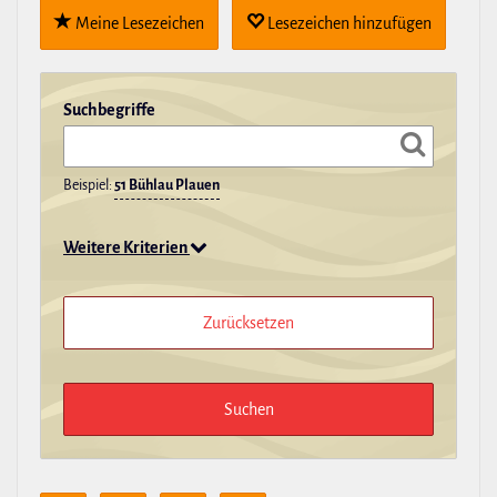
Meine Lese­zei­chen
Lese­zei­chen hin­zu­fügen
Such­be­griffe
Beispiel:
51 Bühlau Plauen
Weitere Kriterien