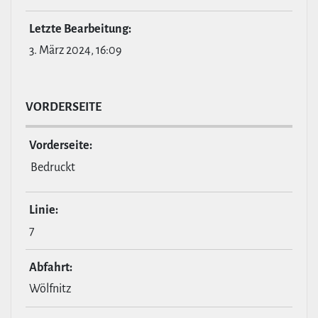
Letzte Bear­bei­tung:
3. März 2024, 16:09
VOR­DER­SEITE
Vor­der­seite:
Bedruckt
Linie:
7
Abfahrt:
Wölfnitz