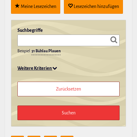
Meine Lese­zei­chen
Lese­zei­chen hin­zu­fügen
Such­be­griffe
Beispiel:
51 Bühlau Plauen
Weitere Kriterien