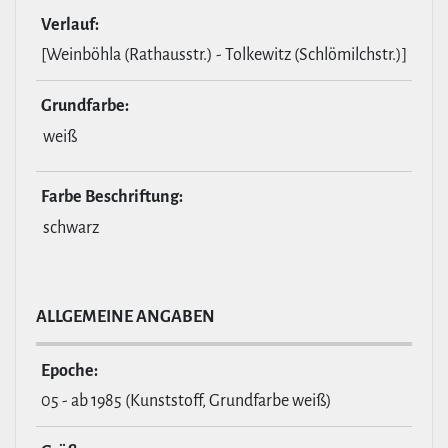
Verlauf:
[Weinböhla (Rathausstr.) - Tolkewitz (Schlömilchstr.)]
Grund­farbe:
weiß
Farbe Beschrif­tung:
schwarz
ALL­GE­MEINE ANGABEN
Epoche:
05 - ab 1985 (Kunststoff, Grundfarbe weiß)