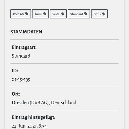
DVB AG
Tram
Seite
Standard
Groß
STAMM­DATEN
Ein­tragsart:
Standard
ID:
01-15-195
Ort:
Dresden (DVB AG), Deutschland
Eintrag hin­zu­ge­fügt:
22. Juni 2021, 8:34