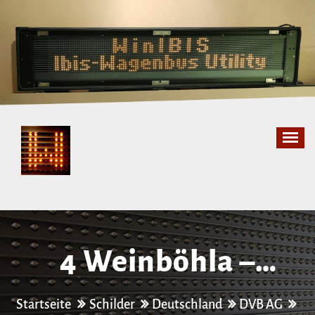
Zum
Inhalt
springen
4 Weinböhla –
Tolkewitz
Startseite
Schilder
Deutschland
DVB AG