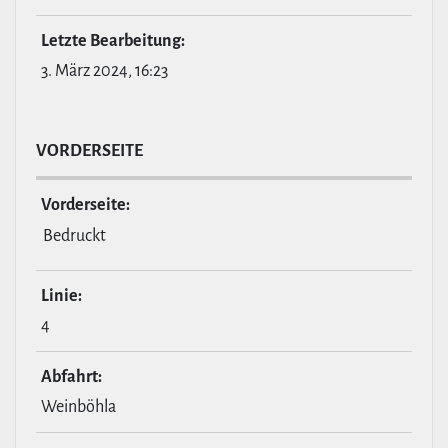
Letzte Bear­bei­tung:
3. März 2024, 16:23
VOR­DER­SEITE
Vor­der­seite:
Bedruckt
Linie:
4
Abfahrt:
Weinböhla