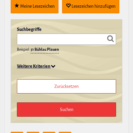
Meine Lese­zei­chen
Lese­zei­chen hin­zu­fügen
Such­be­griffe
Beispiel:
51 Bühlau Plauen
Weitere Kriterien