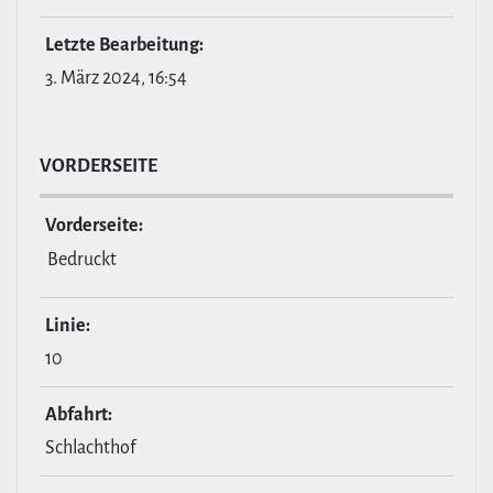
Letzte Bear­bei­tung:
3. März 2024, 16:54
VOR­DER­SEITE
Vor­der­seite:
Bedruckt
Linie:
10
Abfahrt:
Schlachthof