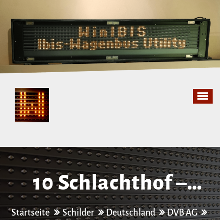
Zum
Inhalt
springen
10 Schlachthof –
Laubegast
Startseite
Schilder
Deutschland
DVB AG