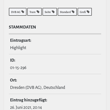
DVB AG
Tram
Seite
Standard
Groß
STAMM­DATEN
Ein­tragsart:
Highlight
ID:
01-15-296
Ort:
Dresden (DVB AG), Deutschland
Eintrag hin­zu­ge­fügt:
26. Juni 2021, 20:14