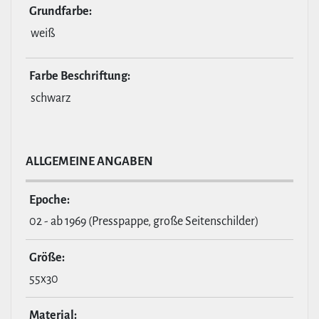
Grund­farbe:
weiß
Farbe Beschrif­tung:
schwarz
ALL­GE­MEINE ANGABEN
Epoche:
02 - ab 1969 (Presspappe, große Seitenschilder)
Größe:
55x30
Material: