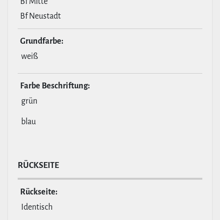
Bf Mitte
Bf Neustadt
Grund­farbe:
weiß
Farbe Beschrif­tung:
grün
blau
RÜCKSEITE
Rückseite:
Identisch