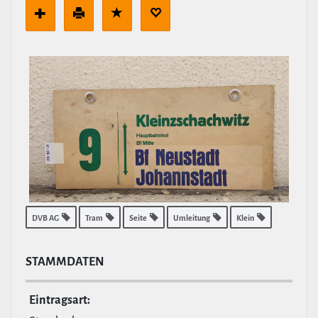
DVB AG
Tram
Seite
Umleitung
Klein
STAMM­DATEN
Ein­tragsart: