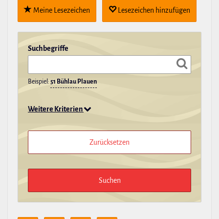
Meine Lese­zei­chen
Lese­zei­chen hin­zu­fügen
Such­be­griffe
Beispiel:
51 Bühlau Plauen
Weitere Kriterien