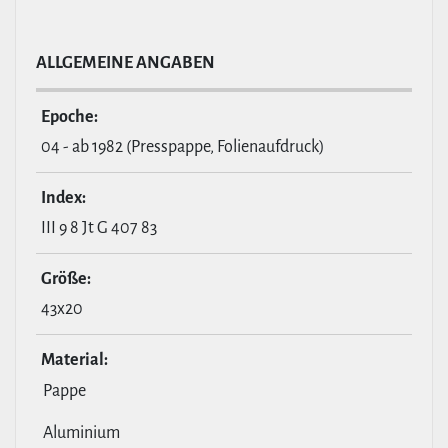
ALL­GE­MEINE ANGABEN
Epoche:
04 - ab 1982 (Presspappe, Folienaufdruck)
Index:
III 9 8 Jt G 407 83
Größe:
43x20
Material:
Pappe
Aluminium