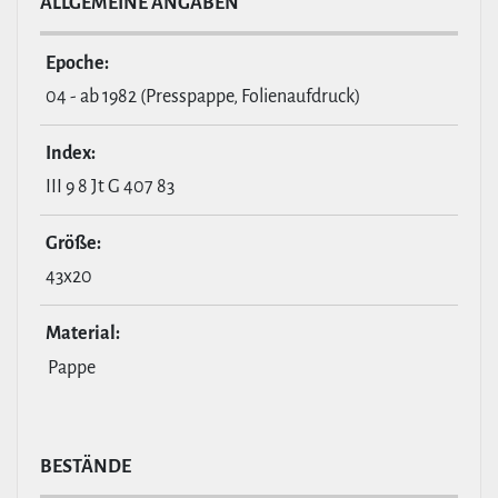
ALL­GE­MEINE ANGABEN
Epoche:
04 - ab 1982 (Presspappe, Folienaufdruck)
Index:
III 9 8 Jt G 407 83
Größe:
43x20
Material:
Pappe
BESTÄNDE