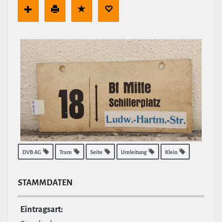
DVB AG
Tram
Seite
Umleitung
Klein
STAMM­DATEN
Ein­tragsart: