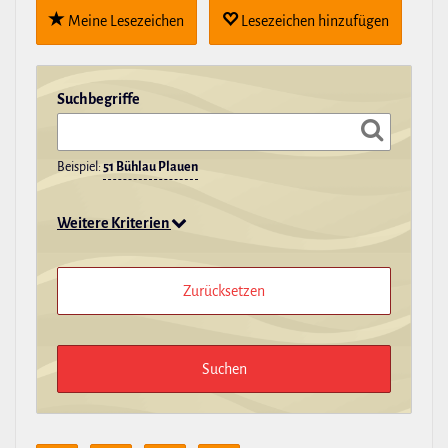
Meine Lese­zei­chen
Lese­zei­chen hin­zu­fügen
Such­be­griffe
Beispiel:
51 Bühlau Plauen
Weitere Kriterien