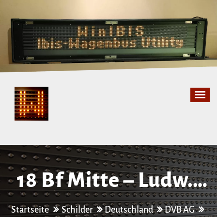
Zum
Inhalt
springen
18 Bf Mitte – Ludw.-
Hartm.Str.
Startseite
Schilder
Deutschland
DVB AG