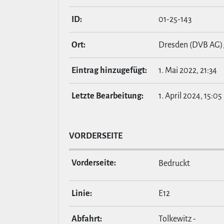
ID:
01-25-143
Ort:
Dresden (DVB AG)
Eintrag hin­zu­ge­fügt:
1. Mai 2022, 21:34
Letzte Bear­bei­tung:
1. April 2024, 15:05
VOR­DER­SEITE
Vor­der­seite:
Bedruckt
Linie:
E12
Abfahrt:
Tolkewitz -