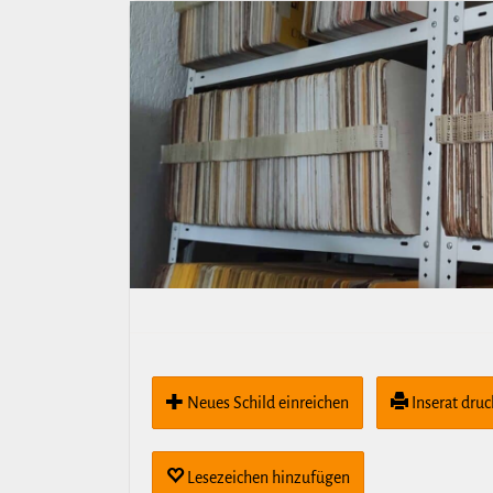
Neues Schild ein­rei­chen
Inserat dru
Lese­zei­chen hin­zu­fügen