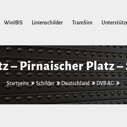
WinIBIS
Linienschilder
TramSim
Unterstütz
tz – Pirnaischer Platz –
Startseite
Schilder
Deutschland
DVB AG