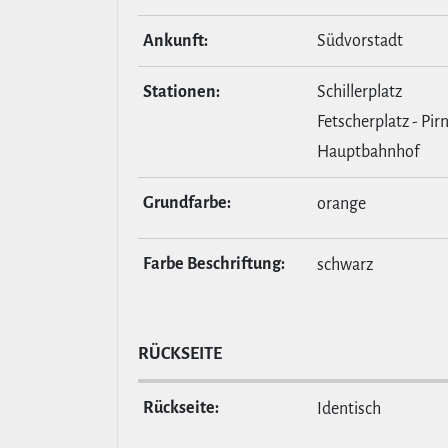
Ankunft:
Südvorstadt
Stationen:
Schillerplatz
Fetscherplatz - Pir
Hauptbahnhof
Grund­farbe:
orange
Farbe Beschrif­tung:
schwarz
RÜCKSEITE
Rückseite:
Identisch