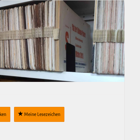
cken
Meine Lese­zei­chen