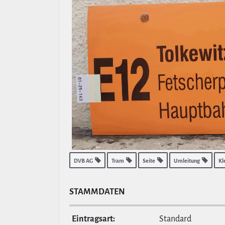
DVB AG
Tram
Seite
Umleitung
Kl
STAMM­DATEN
Ein­tragsart:
Standard