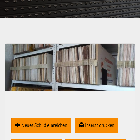
Fetscherplatz(-
Schillerplatz)
Neues Schild ein­rei­chen
Inserat drucken