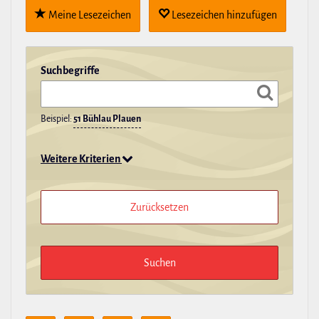
Meine Lese­zei­chen
Lese­zei­chen hin­zu­fügen
Such­be­griffe
Beispiel:
51 Bühlau Plauen
Weitere Kriterien