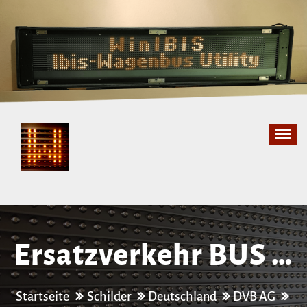
Zum
Inhalt
springen
Ersatzverkehr BUS 1/​
4 Postplatz –
Startseite
Schilder
Deutschland
DVB AG