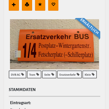
ERHÄLT­LICH
DVB AG
Tram
Seite
Ersatzverkehr
Klein
STAMM­DATEN
Ein­tragsart: