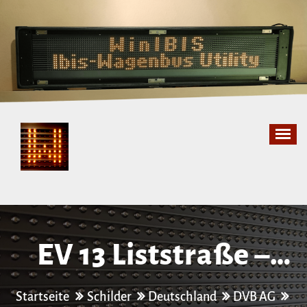
Zum
Inhalt
springen
EV 13 Liststraße –
Tannenstraße –
Startseite
Schilder
Deutschland
DVB AG