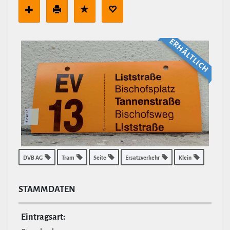
ERHÄLT­LICH
DVB AG
Tram
Seite
Ersatzverkehr
Klein
STAMM­DATEN
Ein­tragsart: