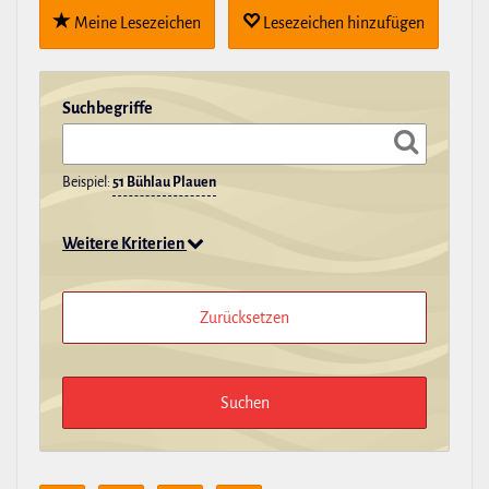
Meine Lese­zei­chen
Lese­zei­chen hin­zu­fügen
Such­be­griffe
Beispiel:
51 Bühlau Plauen
Weitere Kriterien