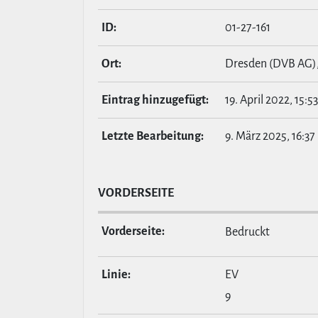
ID:
01-27-161
Ort:
Dresden (DVB AG)
Eintrag hin­zu­ge­fügt:
19. April 2022, 15:53
Letzte Bear­bei­tung:
9. März 2025, 16:37
VOR­DER­SEITE
Vor­der­seite:
Bedruckt
Linie:
EV
9