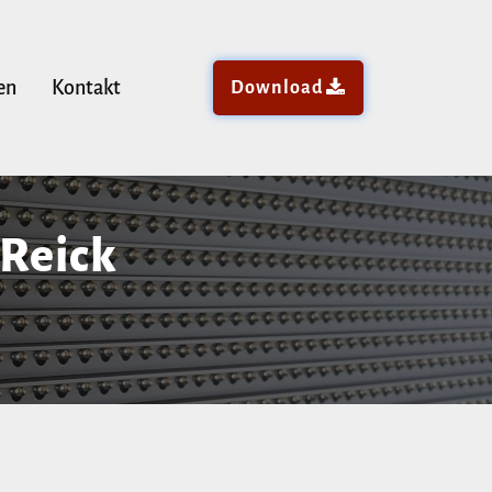
en
Kontakt
Download
 Reick