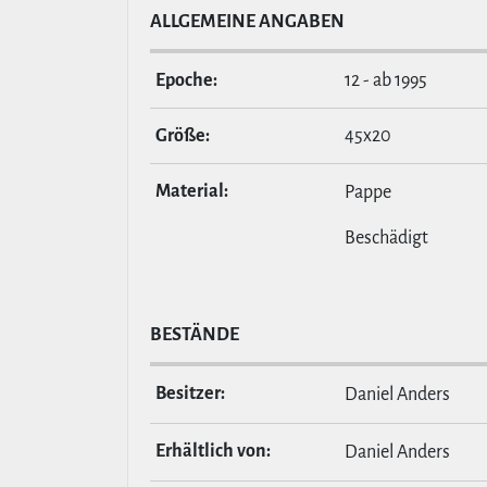
ALL­GE­MEINE ANGABEN
Epoche:
12 - ab 1995
Größe:
45x20
Material:
Pappe
Beschädigt
BESTÄNDE
Besitzer:
Daniel Anders
Erhält­lich von:
Daniel Anders