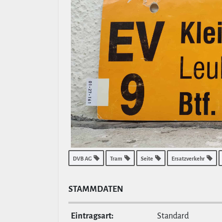
DVB AG
Tram
Seite
Ersatzverkehr
STAMM­DATEN
Ein­tragsart:
Standard