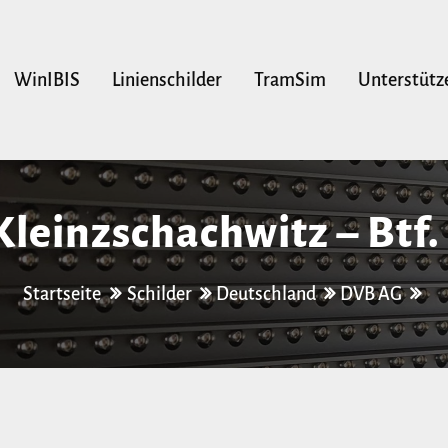
WinIBIS
Linienschilder
TramSim
Unterstütz
Kleinzschachwitz – Btf.
Startseite
Schilder
Deutschland
DVB AG