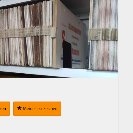
cken
Meine Lese­zei­chen