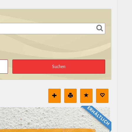
ERHÄLT­LICH