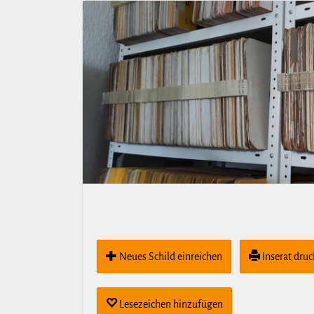
Neues Schild ein­rei­chen
Inserat dru
Lese­zei­chen hin­zu­fügen