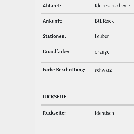
Abfahrt:
Kleinzschachwitz
Ankunft:
Btf. Reick
Stationen:
Leuben
Grund­farbe:
orange
Farbe Beschrif­tung:
schwarz
RÜCKSEITE
Rückseite:
Identisch