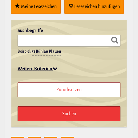
Meine Lese­zei­chen
Lese­zei­chen hin­zu­fügen
Such­be­griffe
Beispiel:
51 Bühlau Plauen
Weitere Kriterien