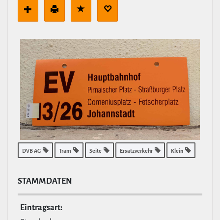
DVB AG
Tram
Seite
Ersatzverkehr
Klein
STAMM­DATEN
Ein­tragsart: