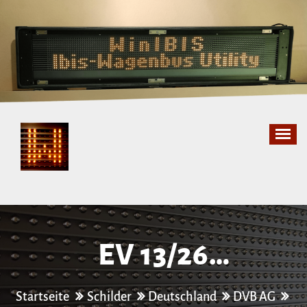
Zum
Inhalt
springen
EV 13/​26
Hauptbahnhof –
Startseite
Schilder
Deutschland
DVB AG