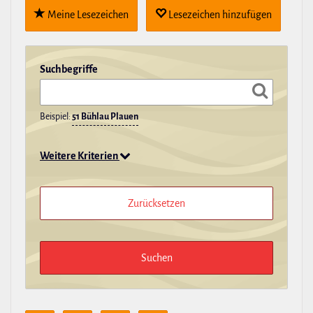
Meine Lese­zei­chen
Lese­zei­chen hin­zu­fügen
Such­be­griffe
Beispiel:
51 Bühlau Plauen
Weitere Kriterien