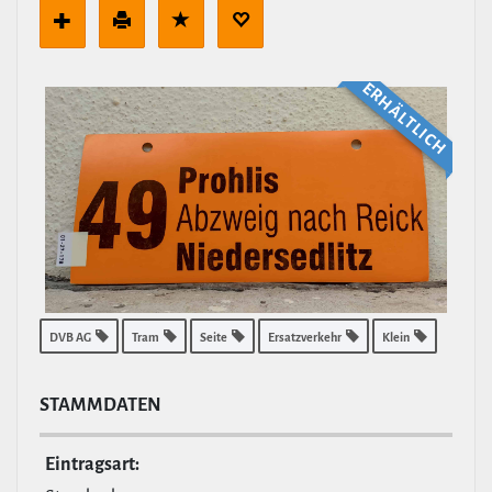
ERHÄLT­LICH
DVB AG
Tram
Seite
Ersatzverkehr
Klein
STAMM­DATEN
Ein­tragsart: