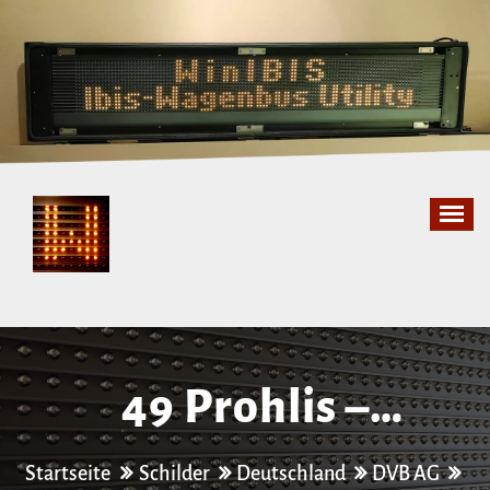
Zum
Inhalt
springen
49 Prohlis –
Niedersedlitz
Startseite
Schilder
Deutschland
DVB AG