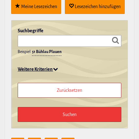
Meine Lese­zei­chen
Lese­zei­chen hin­zu­fügen
Such­be­griffe
Beispiel:
51 Bühlau Plauen
Weitere Kriterien