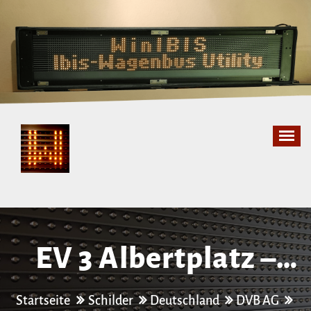
Zum
Inhalt
springen
EV 3 Albertplatz –
Wilder Mann
Startseite
Schilder
Deutschland
DVB AG