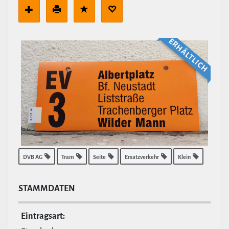
ERHÄLT­LICH
DVB AG
Tram
Seite
Ersatzverkehr
Klein
STAMM­DATEN
Ein­tragsart: