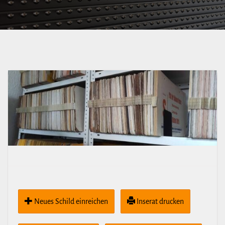
Fetscherplatz
[Zeigefinger] [TRAM
alt] – Tolkewitz,
[Zeigefinger] [TRAM
alt] Johannisfriedhof
Neues Schild ein­rei­chen
Inserat drucken