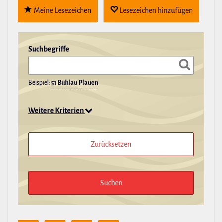
Meine Lese­zei­chen
Lese­zei­chen hin­zu­fügen
Such­be­griffe
Beispiel:
51 Bühlau Plauen
Weitere Kriterien