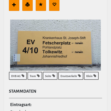
DVB AG
Tram
Seite
Ersatzverkehr
Klein
STAMM­DATEN
Ein­tragsart: