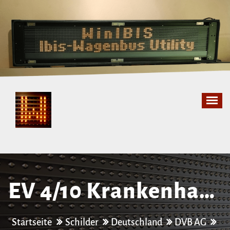
Zum
Inhalt
springen
EV 4/​10 Krankenhaus
St. Joseph-​Stift –
Startseite
Schilder
Deutschland
DVB AG