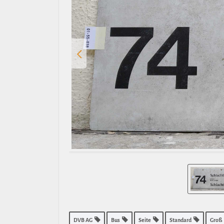
DVB AG
Bus
Seite
Standard
Groß