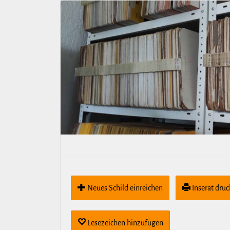
Neues Schild ein­rei­chen
Inserat dru
Lese­zei­chen hin­zu­fügen