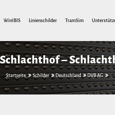
WinIBIS
Linienschilder
TramSim
Unterstütz
 Schlachthof – Schlacht
Startseite
Schilder
Deutschland
DVB AG