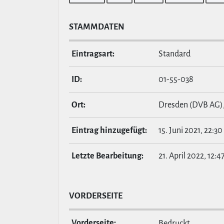
STAMM­DATEN
Ein­tragsart:
Standard
ID:
01-55-038
Ort:
Dresden (DVB AG)
Eintrag hin­zu­ge­fügt:
15. Juni 2021, 22:30
Letzte Bear­bei­tung:
21. April 2022, 12:4
VOR­DER­SEITE
Vor­der­seite:
Bedruckt