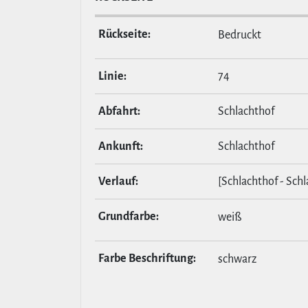
Rückseite:
Bedruckt
Linie:
74
Abfahrt:
Schlachthof
Ankunft:
Schlachthof
Verlauf:
[Schlachthof - Schl
Grund­farbe:
weiß
Farbe Beschrif­tung:
schwarz