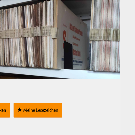
cken
Meine Lese­zei­chen