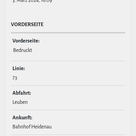
3. März 2024, 16:09
VOR­DER­SEITE
Vor­der­seite:
Bedruckt
Linie:
73
Abfahrt:
Leuben
Ankunft:
Bahnhof Heidenau