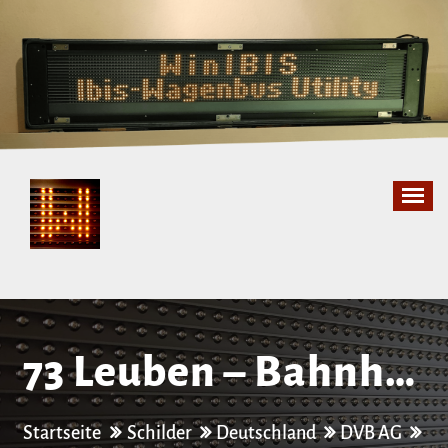
Zum
Inhalt
springen
73 Leuben – Bahnhof
Heidenau
Startseite
Schilder
Deutschland
DVB AG