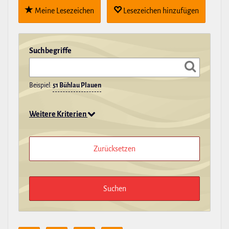
Meine Lese­zei­chen
Lese­zei­chen hin­zu­fügen
Such­be­griffe
Beispiel:
51 Bühlau Plauen
Weitere Kriterien