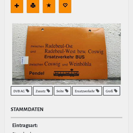
DVB AG
Zusatz
Seite
Ersatzverkehr
Groß
STAMM­DATEN
Ein­tragsart: