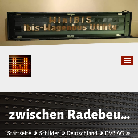
Zum
Inhalt
springen
zwischen Radebeul-​
Ost und Radebeul-​
Startseite
Schilder
Deutschland
DVB AG