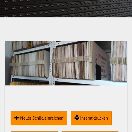
West bzw. Coswig
Ersatzverkehr BUS
zwischen Coswig und
Weinböhla Pendel
[Tram neu]
Neues Schild ein­rei­chen
Inserat drucken