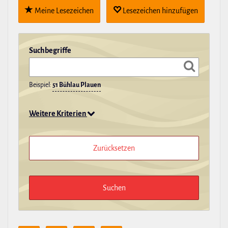
Meine Lese­zei­chen
Lese­zei­chen hin­zu­fügen
Such­be­griffe
Beispiel:
51 Bühlau Plauen
Weitere Kriterien