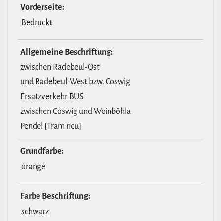
Vor­der­seite:
Bedruckt
All­ge­meine Beschrif­tung:
zwischen Radebeul-Ost
und Radebeul-West bzw. Coswig
Ersatzverkehr BUS
zwischen Coswig und Weinböhla
Pendel [Tram neu]
Grund­farbe:
orange
Farbe Beschrif­tung:
schwarz