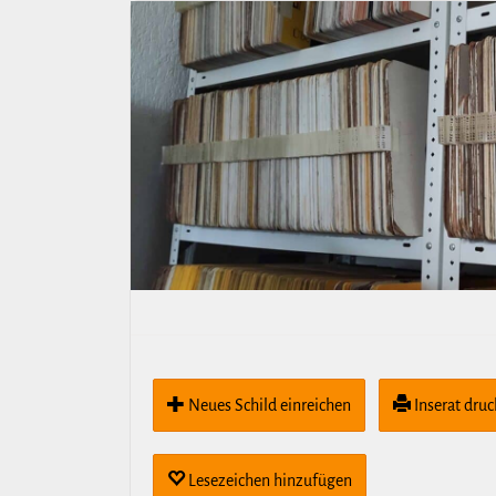
Neues Schild ein­rei­chen
Inserat dru
Lese­zei­chen hin­zu­fügen