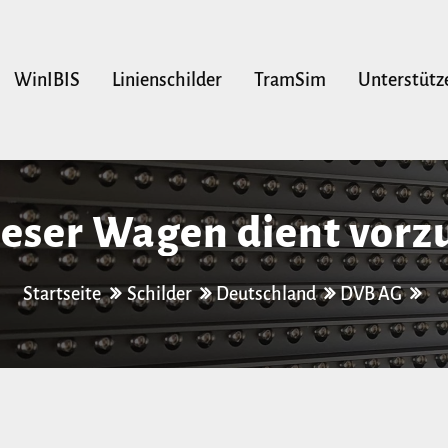
WinIBIS
Linienschilder
TramSim
Unterstütz
ieser Wagen dient vorz
Fahrradbeförderung
Startseite
Schilder
Deutschland
DVB AG