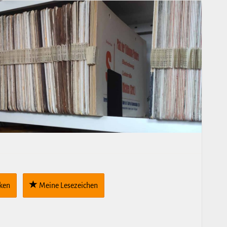
cken
Meine Lese­zei­chen