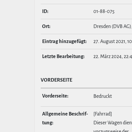
ID:
01-88-075
Ort:
Dresden (DVB AG)
Eintrag hin­zu­ge­fügt:
27. August 2021, 10
Letzte Bear­bei­tung:
22. März 2024, 22:
VOR­DER­SEITE
Vor­der­seite:
Bedruckt
All­ge­meine Beschrif­
[Fahrrad]
tung:
Dieser Wagen dien
vorzugsweise der