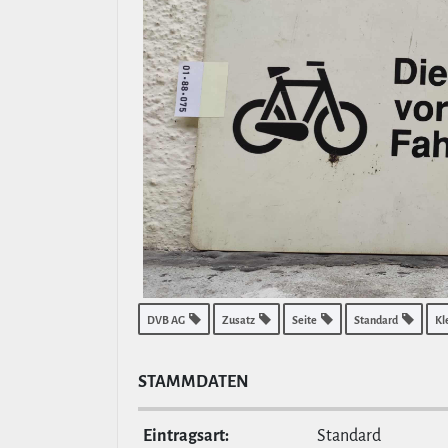
DVB AG
Zusatz
Seite
Standard
Kl
STAMM­DATEN
Ein­tragsart:
Standard