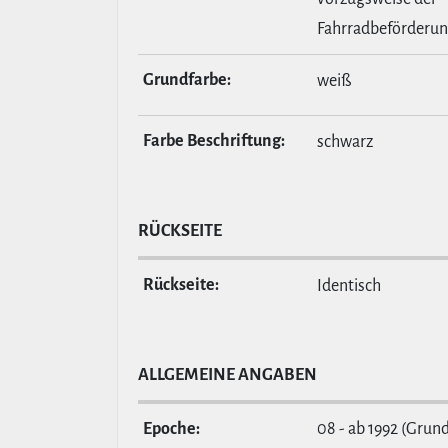
Fahrradbeförderu
Grund­farbe:
weiß
Farbe Beschrif­tung:
schwarz
RÜCKSEITE
Rückseite:
Identisch
ALL­GE­MEINE ANGABEN
Epoche:
08 - ab 1992 (Grund