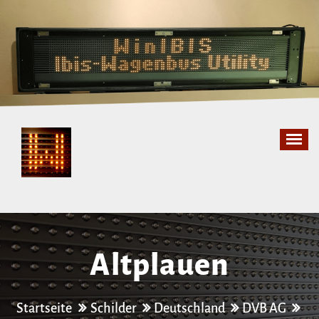
Zum
Inhalt
springen
Altplauen
Startseite
Schilder
Deutschland
DVB AG