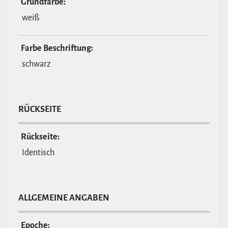
Grund­farbe:
weiß
Farbe Beschrif­tung:
schwarz
RÜCKSEITE
Rückseite:
Identisch
ALL­GE­MEINE ANGABEN
Epoche: