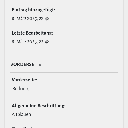
Eintrag hin­zu­ge­fügt:
8. März 2025, 22:48
Letzte Bear­bei­tung:
8. März 2025, 22:48
VOR­DER­SEITE
Vor­der­seite:
Bedruckt
All­ge­meine Beschrif­tung:
Altplauen