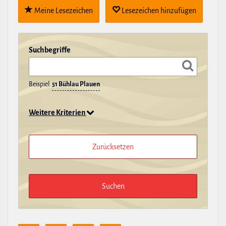
Meine Lese­zei­chen
Lese­zei­chen hin­zu­fügen
Such­be­griffe
Beispiel:
51 Bühlau Plauen
Weitere Kriterien