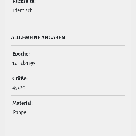
Rückseite:
Identisch
ALL­GE­MEINE ANGABEN
Epoche:
12 - ab 1995
Größe:
45x20
Material:
Pappe