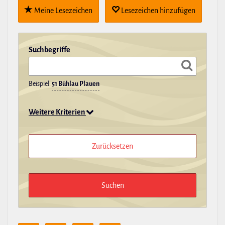
Meine Lese­zei­chen
Lese­zei­chen hin­zu­fügen
Such­be­griffe
Beispiel:
51 Bühlau Plauen
Weitere Kriterien