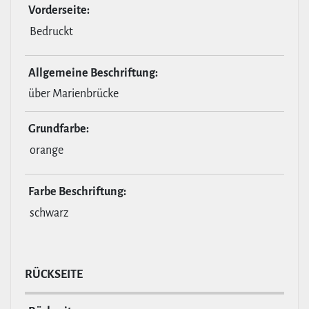
Vor­der­seite:
Bedruckt
All­ge­meine Beschrif­tung:
über Marienbrücke
Grund­farbe:
orange
Farbe Beschrif­tung:
schwarz
RÜCKSEITE