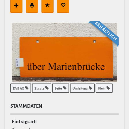
ERHÄLT­LICH
DVB AG
Zusatz
Seite
Umleitung
Klein
STAMM­DATEN
Ein­tragsart: