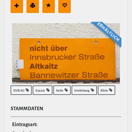
ERHÄLT­LICH
DVB AG
Zusatz
Seite
Umleitung
Klein
STAMM­DATEN
Ein­tragsart: