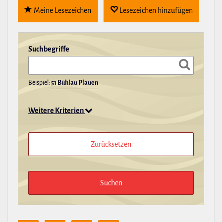
Meine Lese­zei­chen
Lese­zei­chen hin­zu­fügen
Such­be­griffe
Beispiel:
51 Bühlau Plauen
Weitere Kriterien