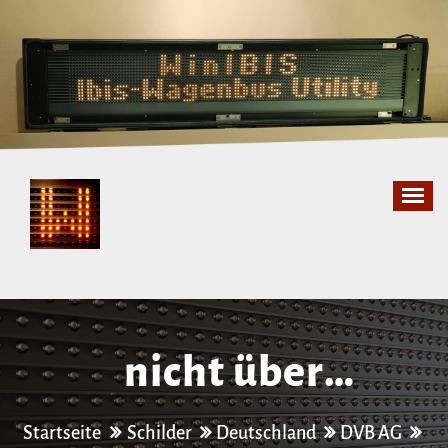
Zum
Inhalt
springen
nicht über
Innsbrucker Straße
Startseite
Schilder
Deutschland
DVB AG