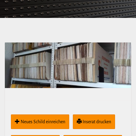
Altkaitz
Bannewitzer Straße
Neues Schild ein­rei­chen
Inserat drucken