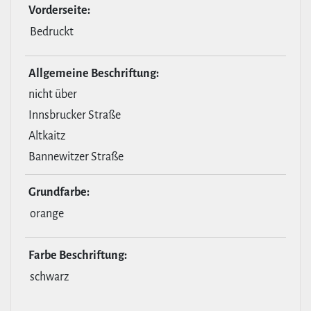
Vor­der­seite:
Bedruckt
All­ge­meine Beschrif­tung:
nicht über
Innsbrucker Straße
Altkaitz
Bannewitzer Straße
Grund­farbe:
orange
Farbe Beschrif­tung:
schwarz