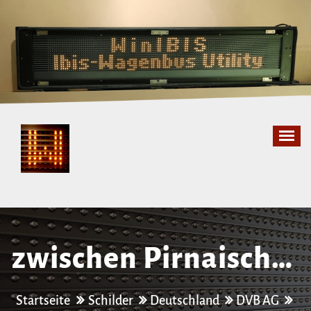
Zum
Inhalt
springen
zwischen Pirnaischer
Platz und Ammon-​/​
Startseite
Schilder
Deutschland
DVB AG