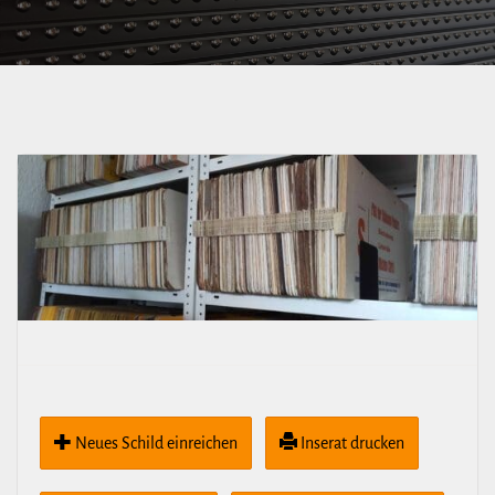
Freiberger Str. über
Dr.-Külz-Ring –
Postplatz
Neues Schild ein­rei­chen
Inserat drucken