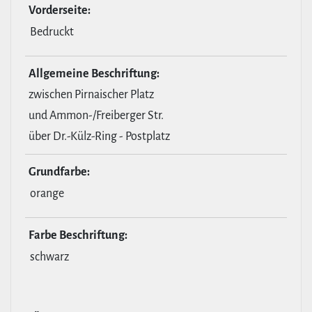
Vor­der­seite:
Bedruckt
All­ge­meine Beschrif­tung:
zwischen Pirnaischer Platz
und Ammon-/Freiberger Str.
über Dr.-Külz-Ring - Postplatz
Grund­farbe:
orange
Farbe Beschrif­tung:
schwarz