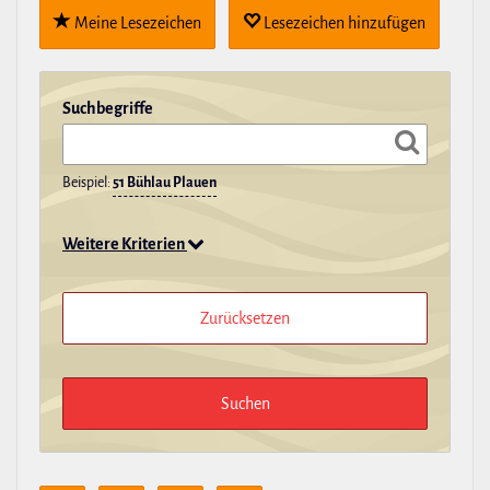
Meine Lese­zei­chen
Lese­zei­chen hin­zu­fügen
Such­be­griffe
Beispiel:
51 Bühlau Plauen
Weitere Kriterien