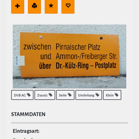
DVB AG
Zusatz
Seite
Umleitung
Klein
STAMM­DATEN
Ein­tragsart: