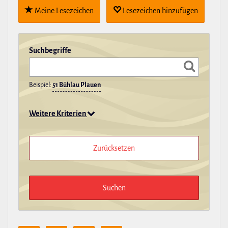
Meine Lese­zei­chen
Lese­zei­chen hin­zu­fügen
Such­be­griffe
Beispiel:
51 Bühlau Plauen
Weitere Kriterien