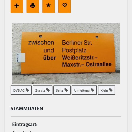
DVB AG
Zusatz
Seite
Umleitung
Klein
STAMM­DATEN
Ein­tragsart: