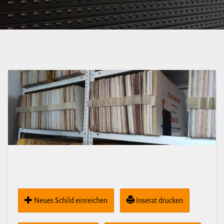
über Weißeritzstr.-
Maxstr.- Ostraallee
Neues Schild ein­rei­chen
Inserat drucken