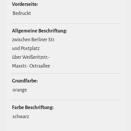
Vor­der­seite:
Bedruckt
All­ge­meine Beschrif­tung:
zwischen Berliner Str.
und Postplatz
über Weißeritzstr.-
Maxstr.- Ostraallee
Grund­farbe:
orange
Farbe Beschrif­tung:
schwarz