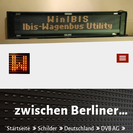
Zum
Inhalt
springen
zwischen Berliner
Str. und Postplatz
Startseite
Schilder
Deutschland
DVB AG