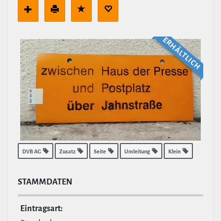
ERHÄLT­LICH
DVB AG
Zusatz
Seite
Umleitung
Klein
STAMM­DATEN
Ein­tragsart: