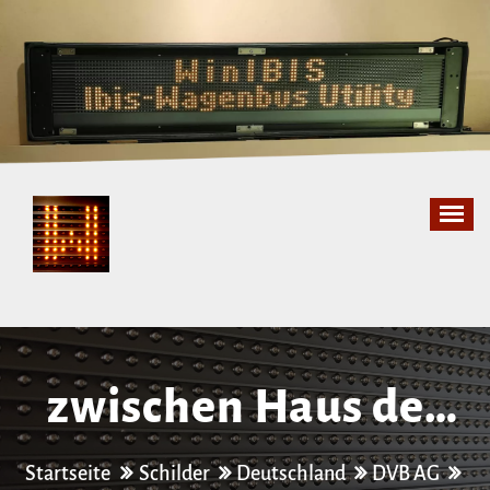
Zum
Inhalt
springen
zwischen Haus der
Presse und Postplatz
Startseite
Schilder
Deutschland
DVB AG