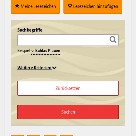
Meine Lese­zei­chen
Lese­zei­chen hin­zu­fügen
Such­be­griffe
Beispiel:
51 Bühlau Plauen
Weitere Kriterien