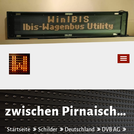
Zum
Inhalt
springen
zwischen Pirnaischer
Platz und Postplatz
Startseite
Schilder
Deutschland
DVB AG