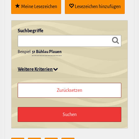
Meine Lese­zei­chen
Lese­zei­chen hin­zu­fügen
Such­be­griffe
Beispiel:
51 Bühlau Plauen
Weitere Kriterien