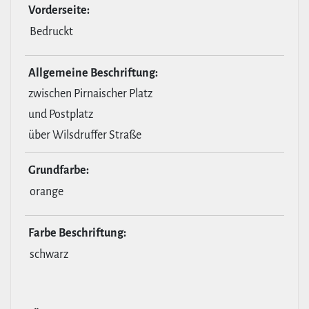
Vor­der­seite:
Bedruckt
All­ge­meine Beschrif­tung:
zwischen Pirnaischer Platz
und Postplatz
über Wilsdruffer Straße
Grund­farbe:
orange
Farbe Beschrif­tung:
schwarz