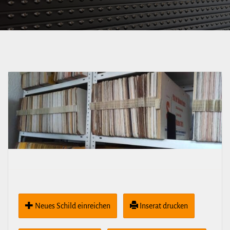
über Wilsdruffer
Straße
Neues Schild ein­rei­chen
Inserat drucken