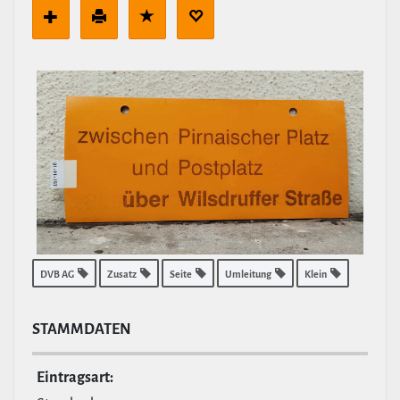
DVB AG
Zusatz
Seite
Umleitung
Klein
STAMM­DATEN
Ein­tragsart: