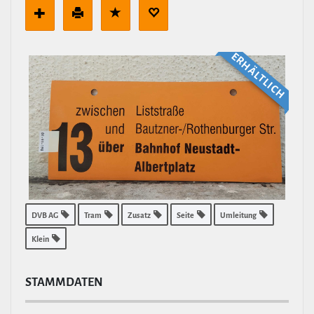
ERHÄLT­LICH
DVB AG
Tram
Zusatz
Seite
Umleitung
Klein
STAMM­DATEN