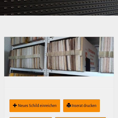
Bautzner-​/​
Rothenburger Str.
über Bahnhof
Neustadt-
Albertplatz
Neues Schild ein­rei­chen
Inserat drucken