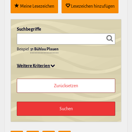
Meine Lese­zei­chen
Lese­zei­chen hin­zu­fügen
Such­be­griffe
Beispiel:
51 Bühlau Plauen
Weitere Kriterien