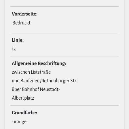
Vor­der­seite:
Bedruckt
Linie:
13
All­ge­meine Beschrif­tung:
zwischen Liststraße
und Bautzner-/Rothenburger Str.
über Bahnhof Neustadt-
Albertplatz
Grund­farbe:
orange