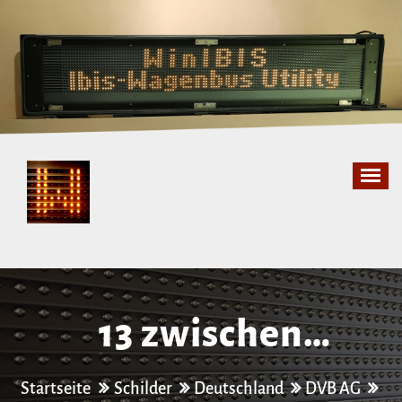
Zum
Inhalt
springen
13 zwischen
Liststraße und
Startseite
Schilder
Deutschland
DVB AG