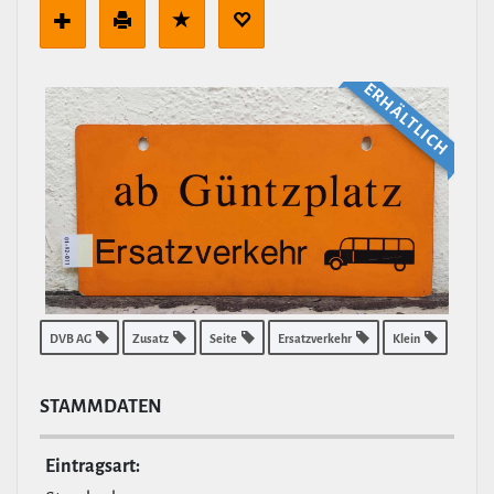
ERHÄLT­LICH
DVB AG
Zusatz
Seite
Ersatzverkehr
Klein
STAMM­DATEN
Ein­tragsart: