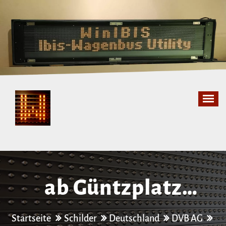
Zum
Inhalt
springen
ab Güntzplatz
Ersatzverkehr [Bus
Startseite
Schilder
Deutschland
DVB AG