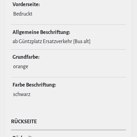
Vor­der­seite:
Bedruckt
All­ge­meine Beschrif­tung:
ab Güntzplatz Ersatzverkehr [Bus alt]
Grund­farbe:
orange
Farbe Beschrif­tung:
schwarz
RÜCKSEITE