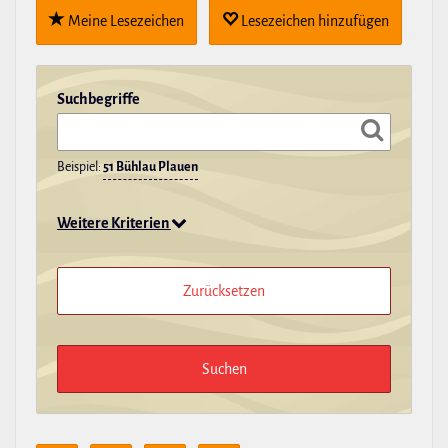
Meine Lese­zei­chen
Lese­zei­chen hin­zu­fügen
Such­be­griffe
Beispiel:
51 Bühlau Plauen
Weitere Kriterien