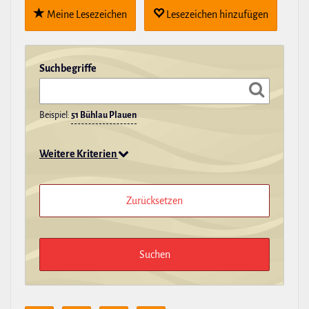
Meine Lese­zei­chen
Lese­zei­chen hin­zu­fügen
Such­be­griffe
Beispiel:
51 Bühlau Plauen
Weitere Kriterien