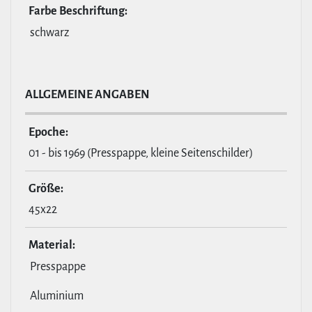
Farbe Beschrif­tung:
schwarz
ALL­GE­MEINE ANGABEN
Epoche:
01 - bis 1969 (Presspappe, kleine Seitenschilder)
Größe:
45x22
Material:
Presspappe
Aluminium