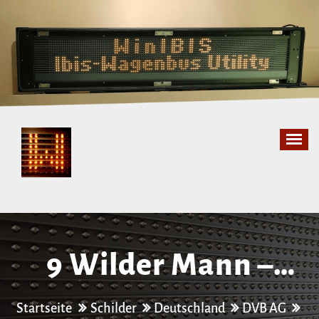
Zum
Inhalt
springen
9 Wilder Mann –
Kleinzschachwitz
Startseite
Schilder
Deutschland
DVB AG