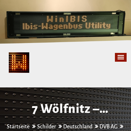
Zum
Inhalt
springen
7 Wölfnitz –
Weixdorf
Startseite
Schilder
Deutschland
DVB AG