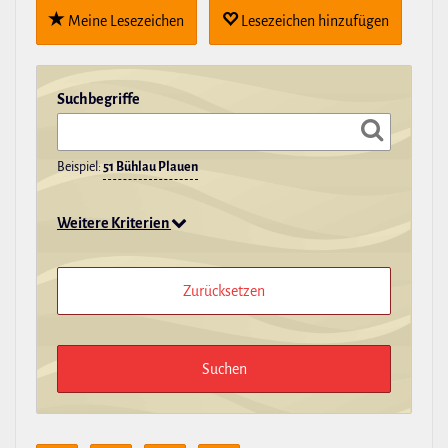
Meine Lese­zei­chen
Lese­zei­chen hin­zu­fügen
Such­be­griffe
Beispiel:
51 Bühlau Plauen
Weitere Kriterien