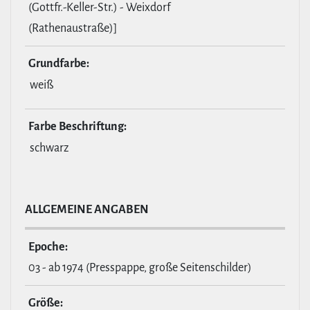
(Gottfr.-Keller-Str.) - Weixdorf
(Rathenaustraße)]
Grund­farbe:
weiß
Farbe Beschrif­tung:
schwarz
ALL­GE­MEINE ANGABEN
Epoche:
03 - ab 1974 (Presspappe, große Seitenschilder)
Größe: