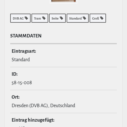
DVB AG
Tram
Seite
Standard
Groß
STAMM­DATEN
Ein­tragsart:
Standard
ID:
58-15-008
Ort:
Dresden (DVB AG), Deutschland
Eintrag hin­zu­ge­fügt: