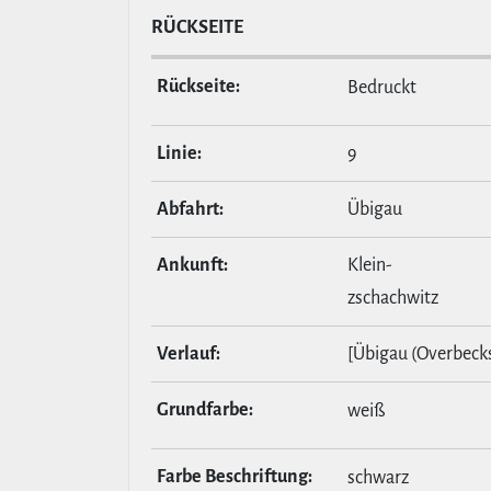
RÜCKSEITE
Rückseite:
Bedruckt
Linie:
9
Abfahrt:
Übigau
Ankunft:
Klein-
zschachwitz
Verlauf:
[Übigau (Overbeckst
Grund­farbe:
weiß
Farbe Beschrif­tung:
schwarz