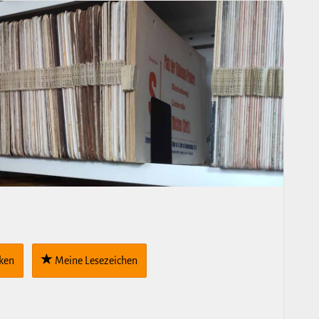
cken
Meine Lese­zei­chen