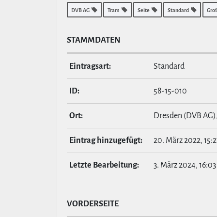
DVB AG
Tram
Seite
Standard
Gro
STAMM­DATEN
Ein­tragsart:
Standard
ID:
58-15-010
Ort:
Dresden (DVB AG)
Eintrag hin­zu­ge­fügt:
20. März 2022, 15:
Letzte Bear­bei­tung:
3. März 2024, 16:03
VOR­DER­SEITE