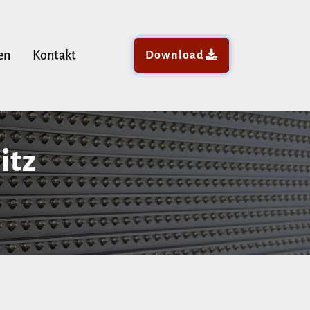
en
Kontakt
Download
itz