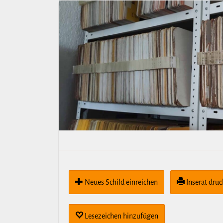
Neues Schild ein­rei­chen
Inserat dru
Lese­zei­chen hin­zu­fügen