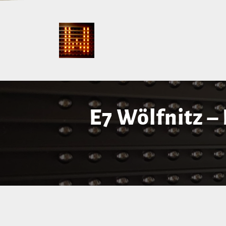
E7 Wölfnitz –