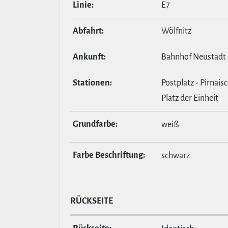
Linie:
E7
Abfahrt:
Wölfnitz
Ankunft:
Bahnhof Neustadt
Stationen:
Postplatz - Pirnais
Platz der Einheit
Grund­farbe:
weiß
Farbe Beschrif­tung:
schwarz
RÜCKSEITE