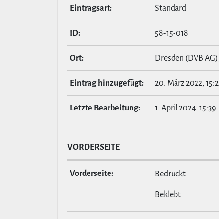
Ein­tragsart:
Standard
ID:
58-15-018
Ort:
Dresden (DVB AG)
Eintrag hin­zu­ge­fügt:
20. März 2022, 15:
Letzte Bear­bei­tung:
1. April 2024, 15:39
VOR­DER­SEITE
Vor­der­seite:
Bedruckt
Beklebt