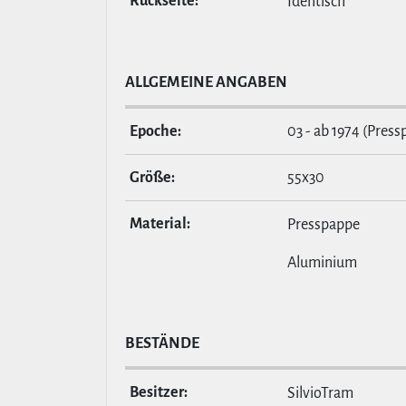
Rückseite:
Identisch
ALL­GE­MEINE ANGABEN
Epoche:
03 - ab 1974 (Press
Größe:
55x30
Material:
Presspappe
Aluminium
BESTÄNDE
Besitzer:
SilvioTram