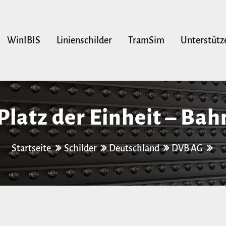
WinIBIS
Linienschilder
TramSim
Unterstütz
 Platz der Einheit – Ba
Startseite
Schilder
Deutschland
DVB AG