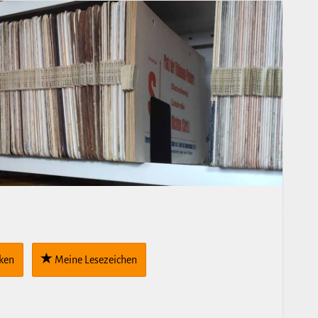
cken
Meine Lese­zei­chen