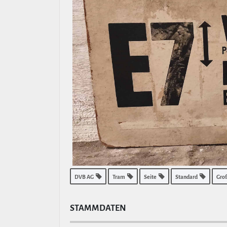
DVB AG
Tram
Seite
Standard
Gro
STAMM­DATEN