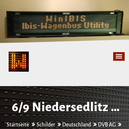
Zum
Inhalt
springen
6/​9 Niedersedlitz –
Kleinzschachwitz
Startseite
Schilder
Deutschland
DVB AG