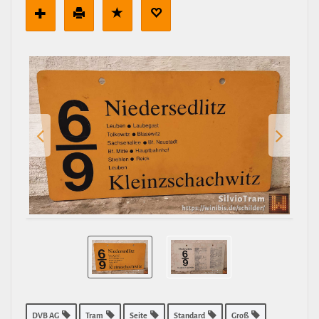
DVB AG
Tram
Seite
Standard
Groß