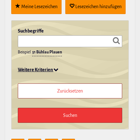
Meine Lese­zei­chen
Lese­zei­chen hin­zu­fügen
Such­be­griffe
Beispiel:
51 Bühlau Plauen
Weitere Kriterien