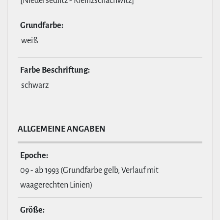
[Niedersedlitz - Kleinzschachwitz]
Grund­farbe:
weiß
Farbe Beschrif­tung:
schwarz
ALL­GE­MEINE ANGABEN
Epoche:
09 - ab 1993 (Grundfarbe gelb, Verlauf mit
waagerechten Linien)
Größe: