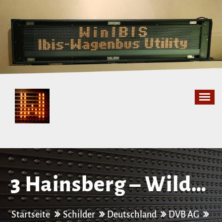
Zum
Inhalt
springen
3 Hainsberg – Wilder
Mann
Startseite
Schilder
Deutschland
DVB AG