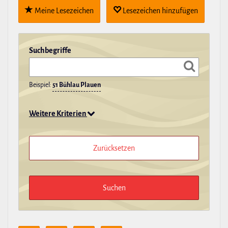
Meine Lese­zei­chen
Lese­zei­chen hin­zu­fügen
Such­be­griffe
Beispiel:
51 Bühlau Plauen
Weitere Kriterien