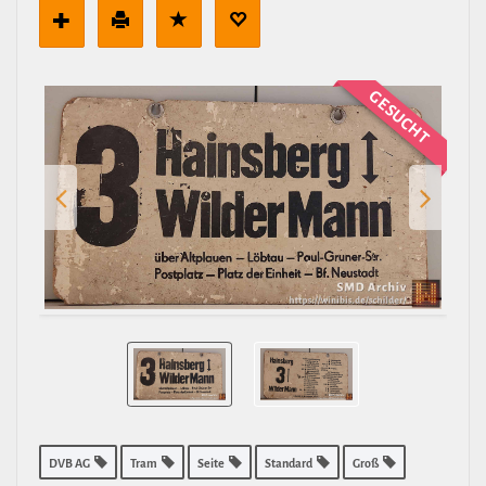
GESUCHT
DVB AG
Tram
Seite
Standard
Groß